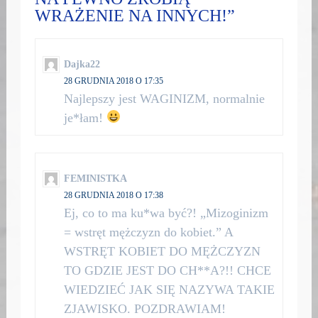
WRAŻENIE NA INNYCH!”
Dajka22
28 GRUDNIA 2018 O 17:35
Najlepszy jest WAGINIZM, normalnie
je*łam!
FEMINISTKA
28 GRUDNIA 2018 O 17:38
Ej, co to ma ku*wa być?! „Mizoginizm
= wstręt mężczyzn do kobiet.” A
WSTRĘT KOBIET DO MĘŻCZYZN
TO GDZIE JEST DO CH**A?!! CHCE
WIEDZIEĆ JAK SIĘ NAZYWA TAKIE
ZJAWISKO. POZDRAWIAM!