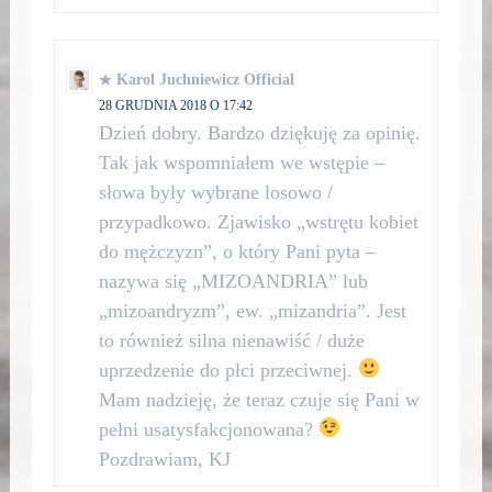
Karol Juchniewicz Official
28 GRUDNIA 2018 O 17:42
Dzień dobry. Bardzo dziękuję za opinię.
Tak jak wspomniałem we wstępie –
słowa były wybrane losowo /
przypadkowo. Zjawisko „wstrętu kobiet
do mężczyzn”, o który Pani pyta –
nazywa się „MIZOANDRIA” lub
„mizoandryzm”, ew. „mizandria”. Jest
to również silna nienawiść / duże
uprzedzenie do płci przeciwnej.
Mam nadzieję, że teraz czuje się Pani w
pełni usatysfakcjonowana?
Pozdrawiam, KJ