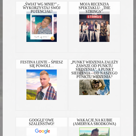
„ŚWIAT WG MNIE!” –
MOJA RECENZJA
WYKORZYSTAJ SWÓJ
SPEKTAKLU: „THE
POTENCJAŁ!
STRINGS”.
FESTINA LENTE – ŚPIESZ
„PUNKT WIDZENIA ZALEŻY
SIĘ POWOLI…
ZAWSZE OD PUNKTU
SIEDZENIA”, A PUNKT
SIEDZENIA – OD NASZEGO
PUNKTU WIDZENIA?
GOOGLE’OWE
WAKACJE NA KUBIE
SZALEŃSTWO!
(AMERYKA ŚRODKOWA)