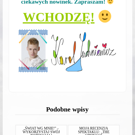
ciekawych nowinek.
Zapraszam!
WCHODZĘ!
Podobne wpisy
„ŚWIAT WG MNIE!” –
MOJA RECENZJA
WYKORZYSTAJ SWÓJ
SPEKTAKLU: „THE