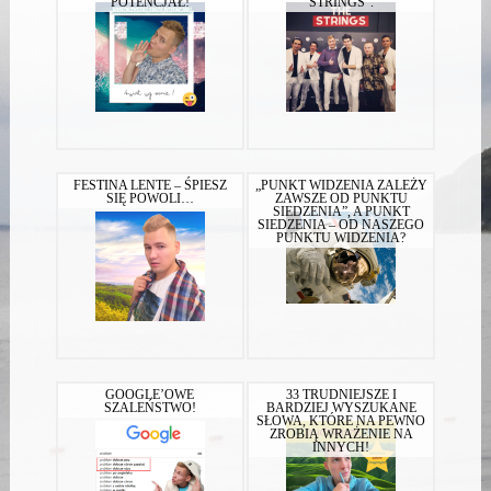
POTENCJAŁ!
STRINGS”.
FESTINA LENTE – ŚPIESZ
„PUNKT WIDZENIA ZALEŻY
SIĘ POWOLI…
ZAWSZE OD PUNKTU
SIEDZENIA”, A PUNKT
SIEDZENIA – OD NASZEGO
PUNKTU WIDZENIA?
GOOGLE’OWE
33 TRUDNIEJSZE I
SZALEŃSTWO!
BARDZIEJ WYSZUKANE
SŁOWA, KTÓRE NA PEWNO
ZROBIĄ WRAŻENIE NA
INNYCH!