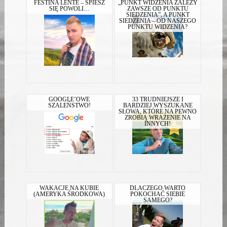
FESTINA LENTE – ŚPIESZ
„PUNKT WIDZENIA ZALEŻY
SIĘ POWOLI…
ZAWSZE OD PUNKTU
SIEDZENIA”, A PUNKT
SIEDZENIA – OD NASZEGO
PUNKTU WIDZENIA?
GOOGLE’OWE
33 TRUDNIEJSZE I
SZALEŃSTWO!
BARDZIEJ WYSZUKANE
SŁOWA, KTÓRE NA PEWNO
ZROBIĄ WRAŻENIE NA
INNYCH!
WAKACJE NA KUBIE
DLACZEGO WARTO
(AMERYKA ŚRODKOWA)
POKOCHAĆ SIEBIE
SAMEGO?