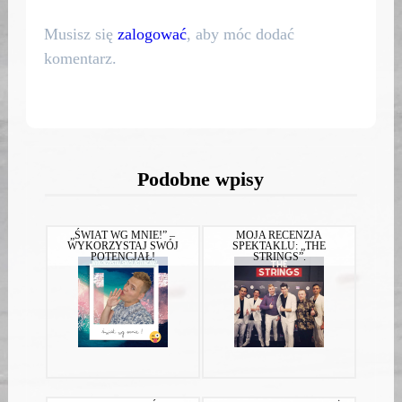
Musisz się
zalogować
, aby móc dodać
komentarz.
Podobne wpisy
„ŚWIAT WG MNIE!” –
MOJA RECENZJA
WYKORZYSTAJ SWÓJ
SPEKTAKLU: „THE
POTENCJAŁ!
STRINGS”.