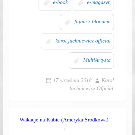
e-book
e-magazyn
fajnie z blondem
karol juchniewicz official
MultiArtysta
17 września 2018
Karol
Juchniewicz Official
Post
Wakacje na Kubie (Ameryka Środkowa)
→
navigation