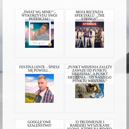
„ŚWIAT WG MNIE!” –
MOJA RECENZJA
WYKORZYSTAJ SWÓJ
SPEKTAKLU: „THE
POTENCJAŁ!
STRINGS”.
FESTINA LENTE – ŚPIESZ
„PUNKT WIDZENIA ZALEŻY
SIĘ POWOLI…
ZAWSZE OD PUNKTU
SIEDZENIA”, A PUNKT
SIEDZENIA – OD NASZEGO
PUNKTU WIDZENIA?
GOOGLE’OWE
33 TRUDNIEJSZE I
SZALEŃSTWO!
BARDZIEJ WYSZUKANE
SŁOWA, KTÓRE NA PEWNO