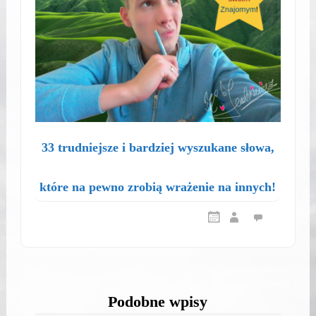
33 trudniejsze i bardziej wyszukane słowa,
które na pewno zrobią wrażenie na innych!
Podobne wpisy