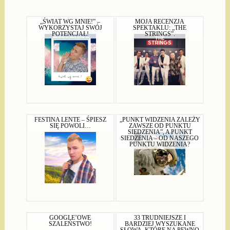
„ŚWIAT WG MNIE!” –
MOJA RECENZJA
WYKORZYSTAJ SWÓJ
SPEKTAKLU: „THE
POTENCJAŁ!
STRINGS”.
FESTINA LENTE – ŚPIESZ
„PUNKT WIDZENIA ZALEŻY
SIĘ POWOLI…
ZAWSZE OD PUNKTU
SIEDZENIA”, A PUNKT
SIEDZENIA – OD NASZEGO
PUNKTU WIDZENIA?
GOOGLE’OWE
33 TRUDNIEJSZE I
SZALEŃSTWO!
BARDZIEJ WYSZUKANE
SŁOWA, KTÓRE NA PEWNO