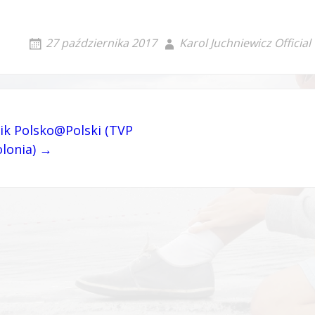
27 października 2017
Karol Juchniewicz Official
ik Polsko@Polski (TVP
olonia) →