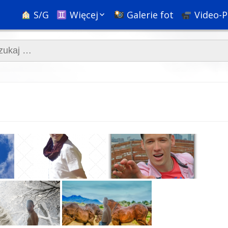
S/G
Więcej
Galerie fot
Video-P
Ciekawostki
aj:
Nauka
Podróże
Bóg, religie i rozwój
duchowy
Społeczne+
Psychologia i
pedagogika
HR & Kariera