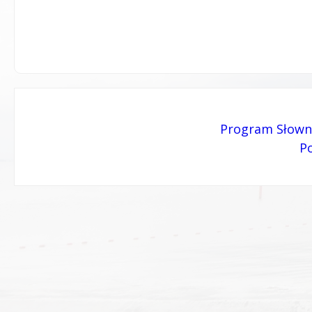
Post
Program Słown
navigation
P