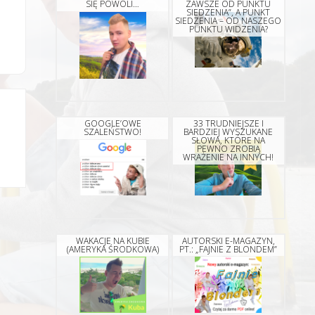
SIĘ POWOLI…
ZAWSZE OD PUNKTU
SIEDZENIA”, A PUNKT
SIEDZENIA – OD NASZEGO
PUNKTU WIDZENIA?
GOOGLE’OWE
33 TRUDNIEJSZE I
SZALEŃSTWO!
BARDZIEJ WYSZUKANE
SŁOWA, KTÓRE NA
PEWNO ZROBIĄ
WRAŻENIE NA INNYCH!
WAKACJE NA KUBIE
AUTORSKI E-MAGAZYN,
(AMERYKA ŚRODKOWA)
PT.: „FAJNIE Z BLONDEM”