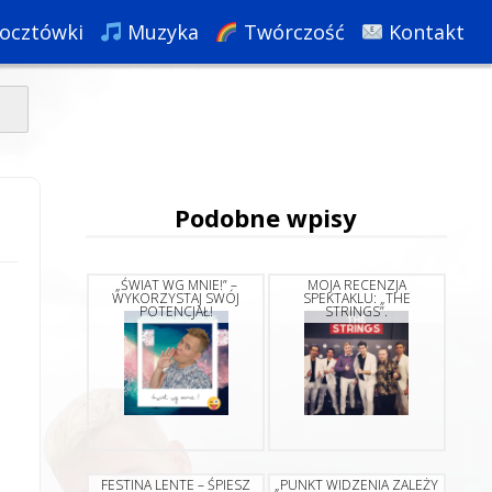
ocztówki
Muzyka
Twórczość
Kontakt
Podobne wpisy
„ŚWIAT WG MNIE!” –
MOJA RECENZJA
WYKORZYSTAJ SWÓJ
SPEKTAKLU: „THE
POTENCJAŁ!
STRINGS”.
FESTINA LENTE – ŚPIESZ
„PUNKT WIDZENIA ZALEŻY