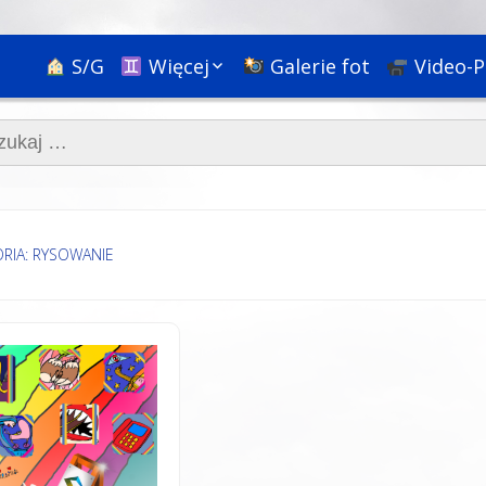
S/G
Więcej
Galerie fot
Video-P
Ciekawostki
aj:
Nauka
Podróże
Bóg, religie i rozwój
duchowy
Społeczne+
RIA: RYSOWANIE
Psychologia i
pedagogika
HR & Kariera