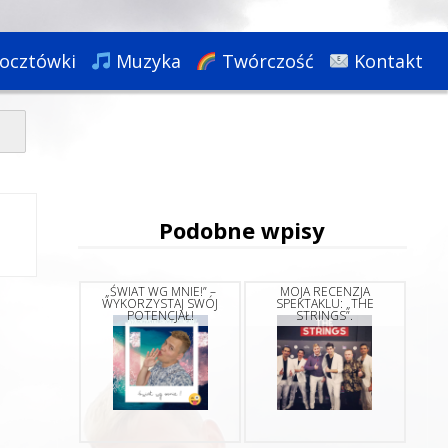
ocztówki
Muzyka
Twórczość
Kontakt
Podobne wpisy
„ŚWIAT WG MNIE!” –
MOJA RECENZJA
WYKORZYSTAJ SWÓJ
SPEKTAKLU: „THE
POTENCJAŁ!
STRINGS”.