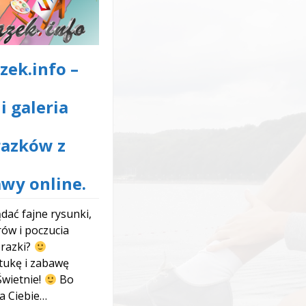
zek.info –
li galeria
razków z
wy online.
dać fajne rysunki,
rów i poczucia
razki?
tukę i zabawę
wietnie!
Bo
a Ciebie…