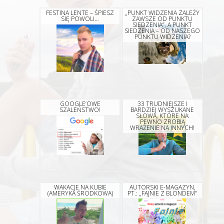
FESTINA LENTE – ŚPIESZ
„PUNKT WIDZENIA ZALEŻY
SIĘ POWOLI…
ZAWSZE OD PUNKTU
SIEDZENIA”, A PUNKT
SIEDZENIA – OD NASZEGO
PUNKTU WIDZENIA?
GOOGLE’OWE
33 TRUDNIEJSZE I
SZALEŃSTWO!
BARDZIEJ WYSZUKANE
SŁOWA, KTÓRE NA
PEWNO ZROBIĄ
WRAŻENIE NA INNYCH!
WAKACJE NA KUBIE
AUTORSKI E-MAGAZYN,
(AMERYKA ŚRODKOWA)
PT.: „FAJNIE Z BLONDEM”