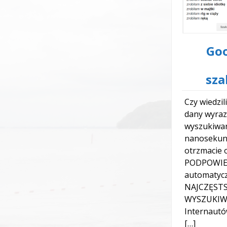
Go
sza
Czy wiedzil
dany wyraz
wyszukiwar
nanosekun
otrzmacie o
PODPOWIED
automatyc
NAJCZĘSTS
WYSZUKIW
Internautó
[…]