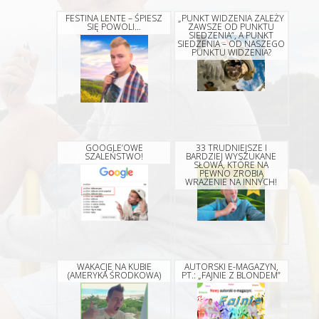
FESTINA LENTE – ŚPIESZ
„PUNKT WIDZENIA ZALEŻY
SIĘ POWOLI…
ZAWSZE OD PUNKTU
SIEDZENIA”, A PUNKT
SIEDZENIA – OD NASZEGO
PUNKTU WIDZENIA?
GOOGLE’OWE
33 TRUDNIEJSZE I
SZALEŃSTWO!
BARDZIEJ WYSZUKANE
SŁOWA, KTÓRE NA
PEWNO ZROBIĄ
WRAŻENIE NA INNYCH!
WAKACJE NA KUBIE
AUTORSKI E-MAGAZYN,
(AMERYKA ŚRODKOWA)
PT.: „FAJNIE Z BLONDEM”