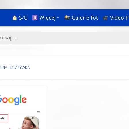
S/G
Więcej
Galerie fot
Video-P
Ciekawostki
aj:
Nauka
Podróże
Bóg, religie i rozwój
duchowy
Społeczne+
ORIA: ROZRYWKA
Psychologia i
pedagogika
HR & Kariera