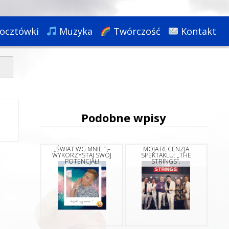
ocztówki
Muzyka
Twórczość
Kontakt
Podobne wpisy
„ŚWIAT WG MNIE!” –
MOJA RECENZJA
WYKORZYSTAJ SWÓJ
SPEKTAKLU: „THE
POTENCJAŁ!
STRINGS”.