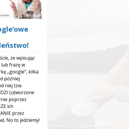
ogle’owe
leństwo!
iście, że wpisując
 lub frazę w
kę „google”, kilka
d później
d niej tzw.
ZI (utworzone
znie poprzez
ZE ich
ANIE przez
w). No to jedziemy!