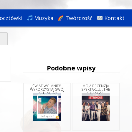
ocztówki
Muzyka
Twórczość
Kontakt
Podobne wpisy
„ŚWIAT WG MNIE!” –
MOJA RECENZJA
WYKORZYSTAJ SWÓJ
SPEKTAKLU: „THE
POTENCJAŁ!
STRINGS”.