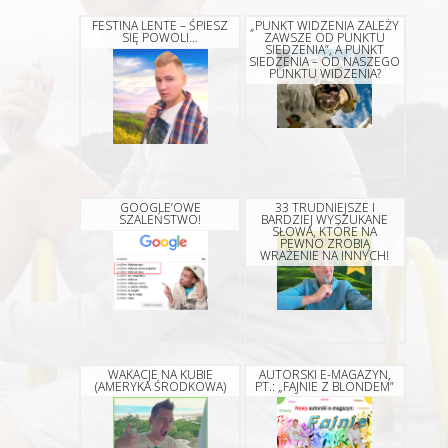
FESTINA LENTE – ŚPIESZ
„PUNKT WIDZENIA ZALEŻY
SIĘ POWOLI…
ZAWSZE OD PUNKTU
SIEDZENIA”, A PUNKT
SIEDZENIA – OD NASZEGO
PUNKTU WIDZENIA?
GOOGLE’OWE
33 TRUDNIEJSZE I
SZALEŃSTWO!
BARDZIEJ WYSZUKANE
SŁOWA, KTÓRE NA
PEWNO ZROBIĄ
WRAŻENIE NA INNYCH!
WAKACJE NA KUBIE
AUTORSKI E-MAGAZYN,
(AMERYKA ŚRODKOWA)
PT.: „FAJNIE Z BLONDEM”