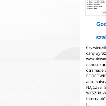
Go
sza
Czy wiedzil
dany wyraz
wyszukiwar
nanosekun
otrzmacie o
PODPOWIED
automatyc
NAJCZĘSTS
WYSZUKIW
Internautó
[…]