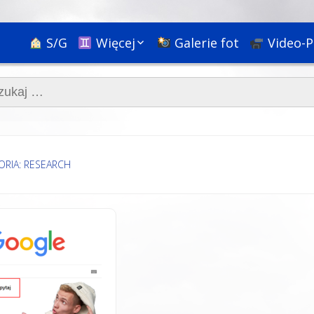
S/G
Więcej
Galerie fot
Video-P
Ciekawostki
aj:
Nauka
Podróże
Bóg, religie i rozwój
duchowy
Społeczne+
ORIA: RESEARCH
Psychologia i
pedagogika
HR & Kariera