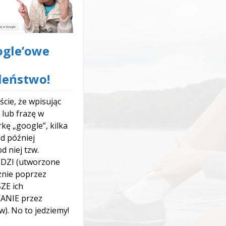
ogle’owe
leństwo!
iście, że wpisując
 lub frazę w
kę „google”, kilka
d później
d niej tzw.
ZI (utworzone
znie poprzez
ZE ich
ANIE przez
w). No to jedziemy!