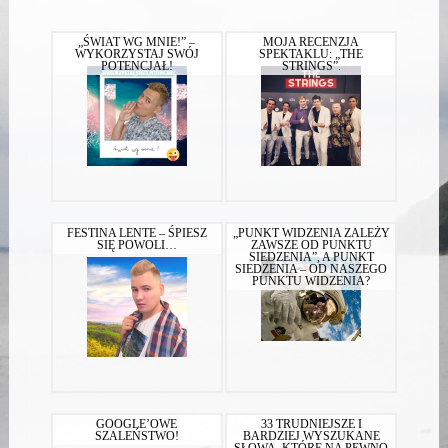
„ŚWIAT WG MNIE!” –
MOJA RECENZJA
WYKORZYSTAJ SWÓJ
SPEKTAKLU: „THE
POTENCJAŁ!
STRINGS”.
FESTINA LENTE – ŚPIESZ
„PUNKT WIDZENIA ZALEŻY
SIĘ POWOLI…
ZAWSZE OD PUNKTU
SIEDZENIA”, A PUNKT
SIEDZENIA – OD NASZEGO
PUNKTU WIDZENIA?
GOOGLE’OWE
33 TRUDNIEJSZE I
SZALEŃSTWO!
BARDZIEJ WYSZUKANE
SŁOWA, KTÓRE NA PEWNO