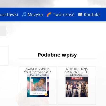
ocztówki
Muzyka
Twórczość
Kontakt
Podobne wpisy
„ŚWIAT WG MNIE!” –
MOJA RECENZJA
WYKORZYSTAJ SWÓJ
SPEKTAKLU: „THE
POTENCJAŁ!
STRINGS”.