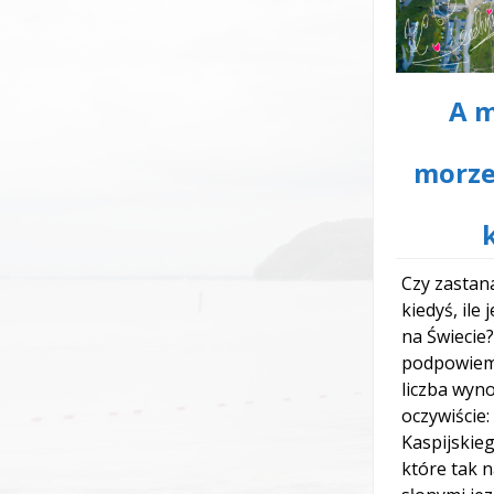
A 
morze
Czy zastana
kiedyś, ile
na Świecie
podpowiem
liczba wynos
oczywiście
Kaspijskie
które tak 