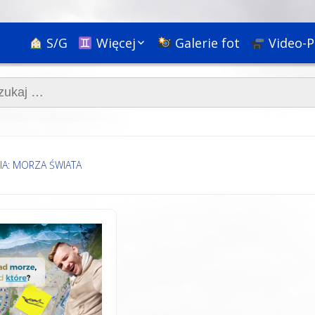
S/G
Więcej
Galerie fot
Video-P
Ciekawostki
aj:
Nauka
Podróże
Bóg, religie i rozwój
duchowy
Społeczne+
IA: MORZA ŚWIATA
Psychologia i
pedagogika
HR & Kariera