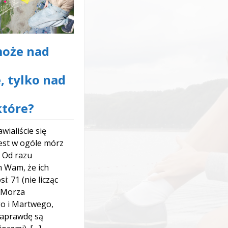
może nad
, tylko nad
które?
wialiście się
 jest w ogóle mórz
? Od razu
 Wam, że ich
i: 71 (nie licząc
: Morza
go i Martwego,
naprawdę są