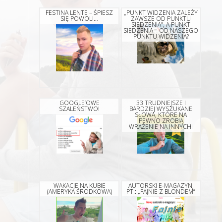
FESTINA LENTE – ŚPIESZ
„PUNKT WIDZENIA ZALEŻY
SIĘ POWOLI…
ZAWSZE OD PUNKTU
SIEDZENIA”, A PUNKT
SIEDZENIA – OD NASZEGO
PUNKTU WIDZENIA?
GOOGLE’OWE
33 TRUDNIEJSZE I
SZALEŃSTWO!
BARDZIEJ WYSZUKANE
SŁOWA, KTÓRE NA
PEWNO ZROBIĄ
WRAŻENIE NA INNYCH!
WAKACJE NA KUBIE
AUTORSKI E-MAGAZYN,
(AMERYKA ŚRODKOWA)
PT.: „FAJNIE Z BLONDEM”