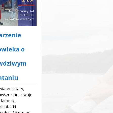
arzenie
owieka o
wdziwym
ataniu
wiatem stary,
awsze snuli swoje
 lataniu…
i ptaki i
sobie, że oto oni