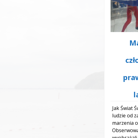
M
czł
pra
l
Jak Świat Ś
ludzie od z
marzenia o
Obserwowal
wyobrażali 