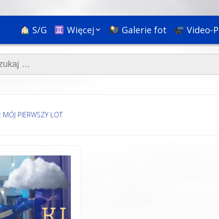
S/G
Więcej
Galerie fot
Video-P
Ciekawostki
aj:
Nauka
Podróże
Bóg, religie i rozwój
duchowy
Społeczne+
: MÓJ PIERWSZY LOT
Psychologia i
pedagogika
HR & Kariera