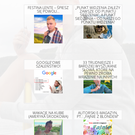
FESTINA LENTE – ŚPIESZ
„PUNKT WIDZENIA ZALEŻY
SIĘ POWOLI…
ZAWSZE OD PUNKTU
SIEDZENIA”, A PUNKT
SIEDZENIA – OD NASZEGO
PUNKTU WIDZENIA?
GOOGLE’OWE
33 TRUDNIEJSZE I
SZALEŃSTWO!
BARDZIEJ WYSZUKANE
SŁOWA, KTÓRE NA
PEWNO ZROBIĄ
WRAŻENIE NA INNYCH!
WAKACJE NA KUBIE
AUTORSKI E-MAGAZYN,
(AMERYKA ŚRODKOWA)
PT.: „FAJNIE Z BLONDEM”