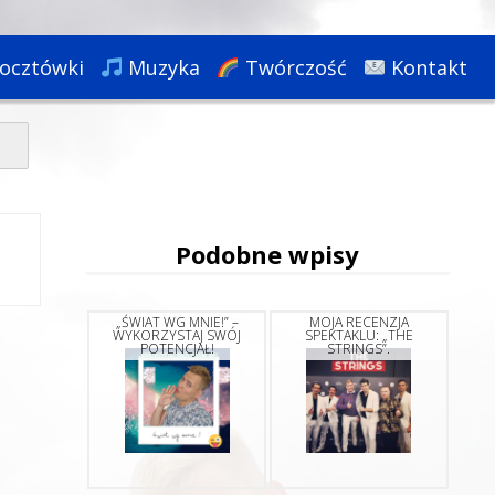
ocztówki
Muzyka
Twórczość
Kontakt
Podobne wpisy
„ŚWIAT WG MNIE!” –
MOJA RECENZJA
WYKORZYSTAJ SWÓJ
SPEKTAKLU: „THE
POTENCJAŁ!
STRINGS”.