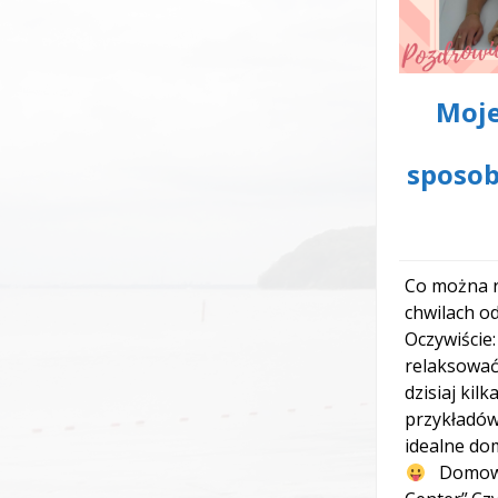
Moj
sposob
Co można r
chwilach o
Oczywiście
relaksować
dzisiaj kil
przykładó
idealne do
Domowe