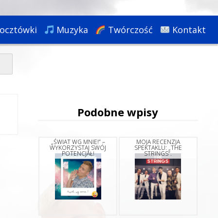
ocztówki
Muzyka
Twórczość
Kontakt
Podobne wpisy
„ŚWIAT WG MNIE!” –
MOJA RECENZJA
WYKORZYSTAJ SWÓJ
SPEKTAKLU: „THE
POTENCJAŁ!
STRINGS”.