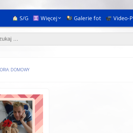
S/G
Więcej
Galerie fot
Video-P
Ciekawostki
aj:
Nauka
Podróże
Bóg, religie i rozwój
duchowy
Społeczne+
ORIA: DOMOWY
Psychologia i
pedagogika
HR & Kariera