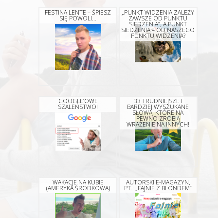
FESTINA LENTE – ŚPIESZ
„PUNKT WIDZENIA ZALEŻY
SIĘ POWOLI…
ZAWSZE OD PUNKTU
SIEDZENIA”, A PUNKT
SIEDZENIA – OD NASZEGO
PUNKTU WIDZENIA?
GOOGLE’OWE
33 TRUDNIEJSZE I
SZALEŃSTWO!
BARDZIEJ WYSZUKANE
SŁOWA, KTÓRE NA
PEWNO ZROBIĄ
WRAŻENIE NA INNYCH!
WAKACJE NA KUBIE
AUTORSKI E-MAGAZYN,
(AMERYKA ŚRODKOWA)
PT.: „FAJNIE Z BLONDEM”