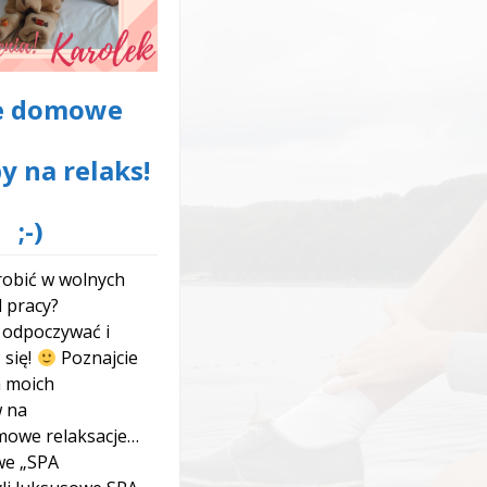
e domowe
y na relaks!
;-)
obić w wolnych
d pracy?
: odpoczywać i
 się!
Poznajcie
ka moich
w na
mowe relaksacje…
 „SPA