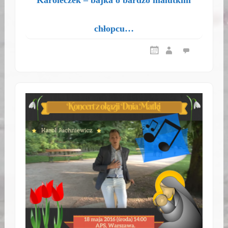
Karoleczek – bajka o bardzo malutkim
chłopcu…