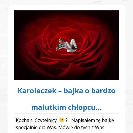
Karoleczek – bajka o bardzo
malutkim chłopcu…
Kochani Czytelnicy!
? Napisałem tę bajkę
specjalnie dla Was. Mówię do tych z Was