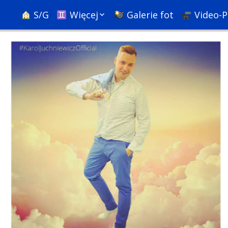
S/G
Więcej
Galerie fot
Video-P
Ciekawostki
Nauka
Podróże
Bóg, religie i rozwój
duchowy
Społeczne+
Psychologia i
pedagogika
HR & Kariera