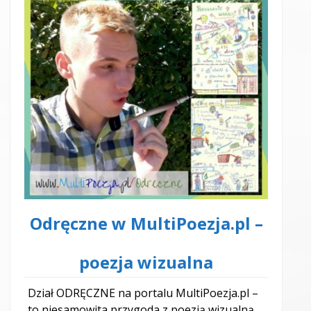
Odręczne w MultiPoezja.pl –
poezja wizualna
Dział ODRĘCZNE na portalu MultiPoezja.pl –
to niesamowita przygoda z poezją wizualną